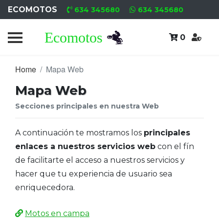
ECOMOTOS
634 345680
634 345680
0
Home
Recambio
Home
Mapa Web
Nuevo
Mapa Web
Recambio
Secciones principales en nuestra Web
Usado
A continuación te mostramos los
principales
Neumáticos
enlaces a nuestros servicios web
con el fín
de facilitarte el acceso a nuestros servicios y
Campa
hacer que tu experiencia de usuario sea
enriquecedora.
Motores
Nuevos
Motos en campa