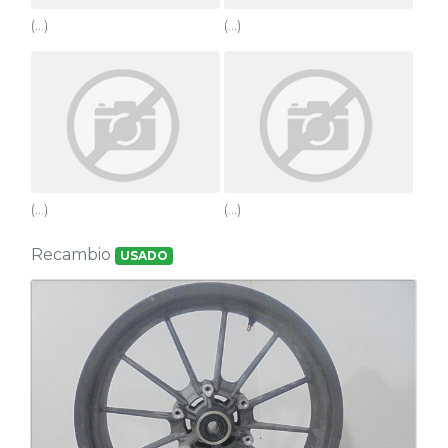
(...)
(...)
(...)
(...)
Recambio
USADO