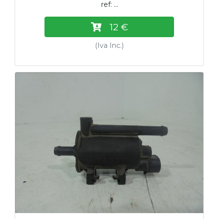
ref: ...
12 €
(Iva Inc.)