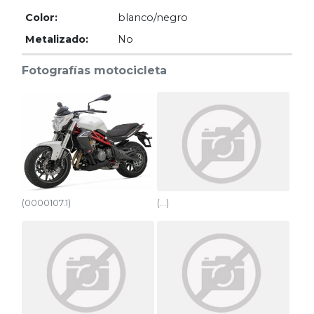
Motores
Color:
blanco/negro
Metalizado:
No
Usados
Fotografías motocicleta
Tasaciones
Formulario
Empresa
Contacto
(0000107.1)
(...)