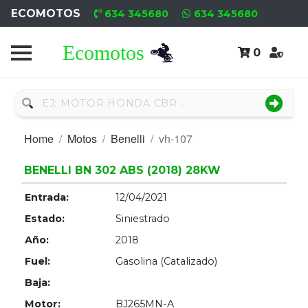
ECOMOTOS
634 345680
634 345680
0
Home
Recambio
Nuevo
Home
Motos
Benelli
vh-107
Recambio
Usado
BENELLI BN 302 ABS (2018) 28KW
Entrada:
12/04/2021
Neumáticos
Estado:
Siniestrado
Campa
Año:
2018
Fuel:
Gasolina (Catalizado)
Motores
Baja:
Nuevos
Motor:
BJ265MN-A