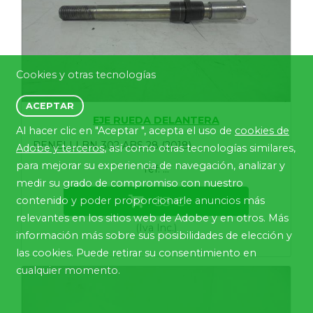
Cookies y otras tecnologías
ACEPTAR
EJE RUEDA DELANTERA
Al hacer clic en "Aceptar ", acepta el uso de
cookies de
BENELLI BN 302 ABS 28 (2018)
Adobe y terceros
, así como otras tecnologías similares,
para mejorar su experiencia de navegación, analizar y
ref: ...
medir su grado de compromiso con nuestro
33 €
contenido y poder proporcionarle anuncios más
relevantes en los sitios web de Adobe y en otros. Más
(Iva Inc.)
información más sobre sus posibilidades de elección y
las cookies. Puede retirar su consentimiento en
cualquier momento.