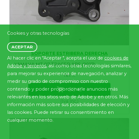
Cookies y otras tecnologías
ACEPTAR
SOPORTE ESTRIBERA DERECHA
Al hacer clic en "Aceptar ", acepta el uso de
cookies de
YAMAHA MT 07 TRACER ABS (2017)
Adobe y terceros
, así como otras tecnologías similares,
para mejorar su experiencia de navegación, analizar y
ref: ...
medir su grado de compromiso con nuestro
50 €
contenido y poder proporcionarle anuncios más
relevantes en los sitios web de Adobe y en otros. Más
(Iva Inc.)
información más sobre sus posibilidades de elección y
las cookies. Puede retirar su consentimiento en
cualquier momento.