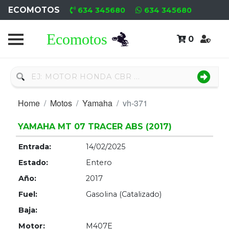
ECOMOTOS
634 345680
634 345680
0
Home
Recambio
Nuevo
Home
Motos
Yamaha
vh-371
Recambio
Usado
YAMAHA MT 07 TRACER ABS (2017)
Entrada:
14/02/2025
Neumáticos
Estado:
Entero
Campa
Año:
2017
Fuel:
Gasolina (Catalizado)
Motores
Baja:
Nuevos
Motor:
M407E