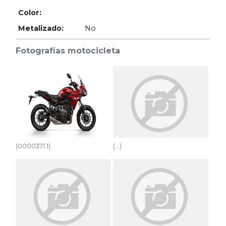
Motores
Color:
Metalizado:
No
Usados
Fotografías motocicleta
Tasaciones
Formulario
Empresa
Contacto
(0000371.1)
(...)