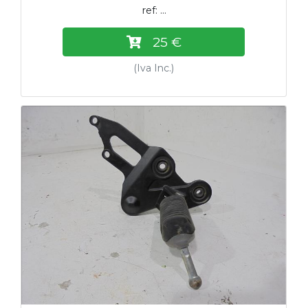
ref: ...
25 €
(Iva Inc.)