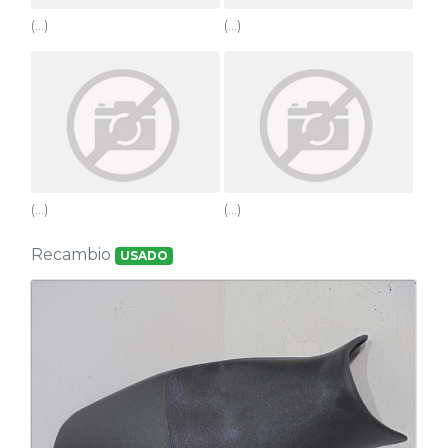
(...)
(...)
(...)
(...)
Recambio
USADO