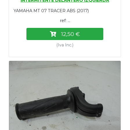
INTERMITENTE DELANTERO IZQUIERDA
YAMAHA MT 07 TRACER ABS (2017)
ref: ...
12,50 €
(Iva Inc.)