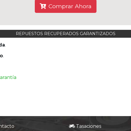
Comprar Ahora
REPUESTOS RECUPERADOS GARANTIZADOS
da
.
to
.
garantía
ntacto
Tasaciones