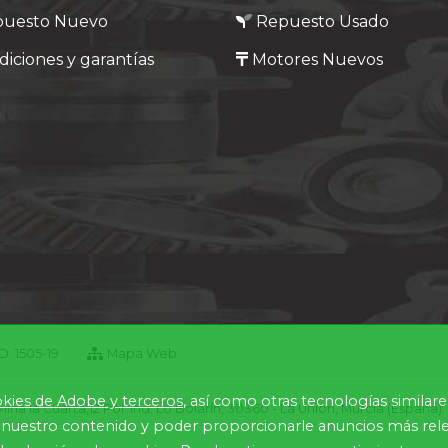
puesto Nuevo
Repuesto Usado
iciones y garantías
Motores Nuevos
. 1505-19
Mapa Web
kies de Adobe y terceros
, así como otras tecnologías similar
 la Cuarta,12 Pol. Ind. Lo Bolarín, 30360 - La Union, Murcia (España
nuestro contenido y poder proporcionarle anuncios más relev