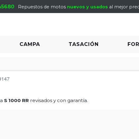
45680
Repuestos de motos
nuevos y usados
al mejor prec
CAMPA
TASACIÓN
FO
9147
ra
S 1000 RR
revisados y con garantía.