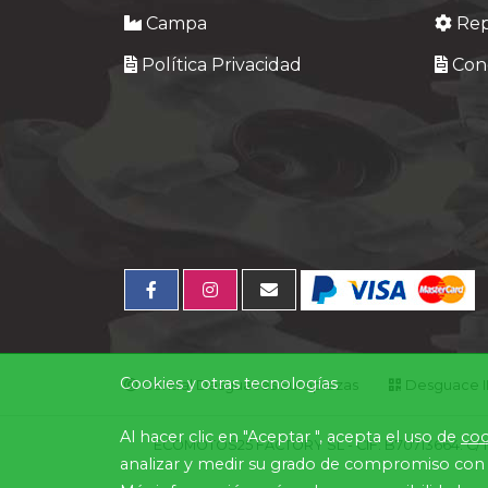
Campa
Re
Política Privacidad
Cond
Cookies y otras tecnologías
Central Desguaces Europiezas
Desguace ID
Al hacer clic en "Aceptar ", acepta el uso de
coo
ECOMOTOS25 FACTORY SL - CIF: B70713664. C/ Mina
analizar y medir su grado de compromiso con 