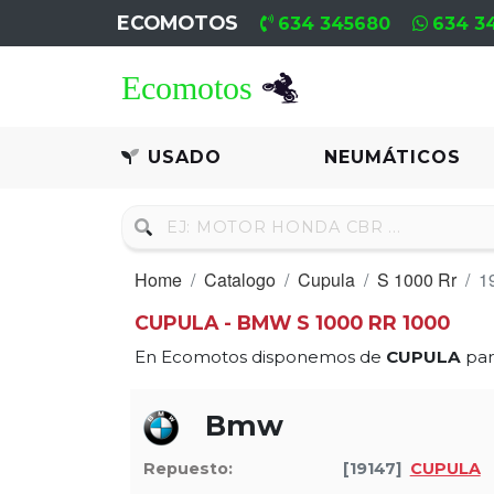
ECOMOTOS
634 345680
634 3
Home
Recambio
USADO
NEUMÁTICOS
Usado
Neumáticos
Home
Catalogo
Cupula
S 1000 Rr
1
Campa
CUPULA - BMW S 1000 RR 1000
Motores
En Ecomotos disponemos de
CUPULA
pa
Nuevos
Bmw
Motores
Usados
Repuesto:
[19147]
CUPULA