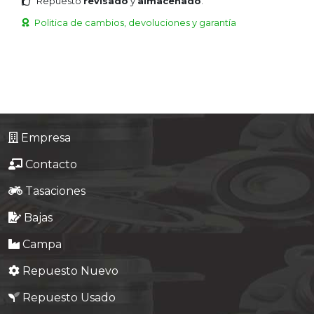
Repuesto
revisado
y
almacenado
.
Politica de cambios, devoluciones y garantía
Empresa
Contacto
Tasaciones
Bajas
Campa
Repuesto Nuevo
Repuesto Usado