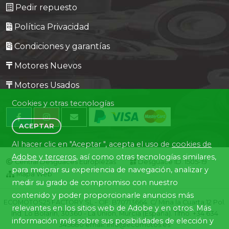
Pedir repuesto
Política Privacidad
Condiciones y garantías
Motores Nuevos
Motores Usados
Cookies y otras tecnologías
ACEPTAR
Al hacer clic en "Aceptar ", acepta el uso de
cookies de
Adobe y terceros
, así como otras tecnologías similares,
Central Desguaces Europiezas
Desguace ID. 1505-19
para mejorar su experiencia de navegación, analizar y
Mapa Web
medir su grado de compromiso con nuestro
contenido y poder proporcionarle anuncios más
ECOMOTOS25 FACTORY SL - CIF: B70713664. C/ Mina la Cuarta,12 Pol.
relevantes en los sitios web de Adobe y en otros. Más
Ind. Lo Bolarín, 30360 - La Union, Murcia (España). Tlfno. +34 634
información más sobre sus posibilidades de elección y
345680 email: info@ecomotos.es