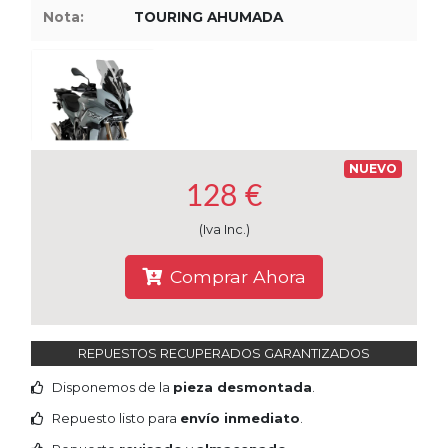
Nota:
TOURING AHUMADA
Tasaciones
Formulario
Empresa
NUEVO
Contacto
128 €
(Iva Inc.)
Comprar Ahora
REPUESTOS RECUPERADOS GARANTIZADOS
Disponemos de la
pieza desmontada
.
Repuesto listo para
envío inmediato
.