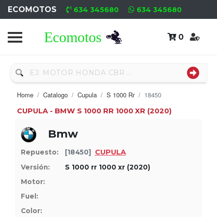
ECOMOTOS
634 345680
634 345680
0
Home
Recambio
Usado
Home
Catalogo
Cupula
S 1000 Rr
18450
Neumáticos
CUPULA - BMW S 1000 RR 1000 XR (2020)
Campa
Bmw
Motores
CUPULA
Repuesto:
[18450]
Nuevos
Versión:
S 1000 rr 1000 xr (2020)
Motor:
Motores
Fuel:
Usados
Color: