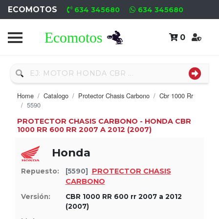
ECOMOTOS
634 345680
634 345680
0
Home
Recambio
Usado
Home
Catalogo
Protector Chasis Carbono
Cbr 1000 Rr
Neumáticos
5590
PROTECTOR CHASIS CARBONO - HONDA CBR
Campa
1000 RR 600 RR 2007 A 2012 (2007)
Honda
Motores
Nuevos
PROTECTOR CHASIS
Repuesto:
[5590]
CARBONO
Motores
Versión:
CBR 1000 RR 600 rr 2007 a 2012
(2007)
Usados