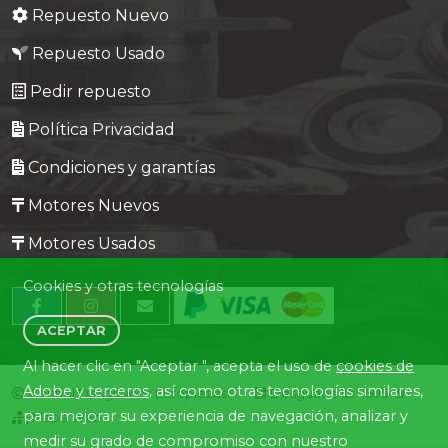
Repuesto Nuevo
Repuesto Usado
Pedir repuesto
Política Privacidad
Condiciones y garantías
Motores Nuevos
Motores Usados
Cookies y otras tecnologías
ACEPTAR
Al hacer clic en "Aceptar ", acepta el uso de
cookies de
Adobe y terceros
, así como otras tecnologías similares,
Central Desguaces Europiezas
Desguace ID. 1505-19
para mejorar su experiencia de navegación, analizar y
Mapa Web
medir su grado de compromiso con nuestro