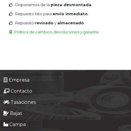
Disponemos de la
pieza desmontada
.
Repuesto listo para
envío inmediato
.
Repuesto
revisado
y
almacenado
.
Politica de cambios, devoluciones y garantía
Empresa
Contacto
Tasaciones
Bajas
Campa