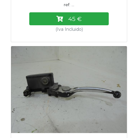
ref: ...
45 €
(Iva Incluido)