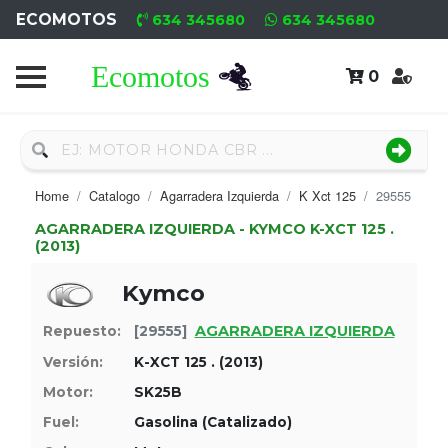
ECOMOTOS
634 345680
634 345680
0
Home
Recambio
Nuevo
Home
Catalogo
Agarradera Izquierda
K Xct 125
29555
Neumáticos
AGARRADERA IZQUIERDA - KYMCO K-XCT 125 .
(2013)
Campa
Kymco
Motores
AGARRADERA IZQUIERDA
Repuesto:
[29555]
Nuevos
Versión:
K-XCT 125 . (2013)
Motores
Motor:
SK25B
Fuel:
Gasolina (Catalizado)
Usados