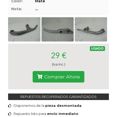
Color:
Mate
Tasaciones
Nota:
...
Formulario
Empresa
Contacto
USADO
29 €
(Iva Inc.)
Comprar Ahora
REPUESTOS RECUPERADOS GARANTIZADOS
Disponemos de la
pieza desmontada
.
Repuesto listo para
envío inmediato
.