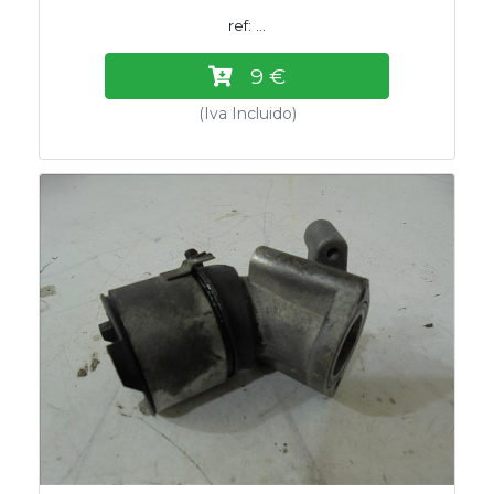
ref: ...
9 €
(Iva Incluido)