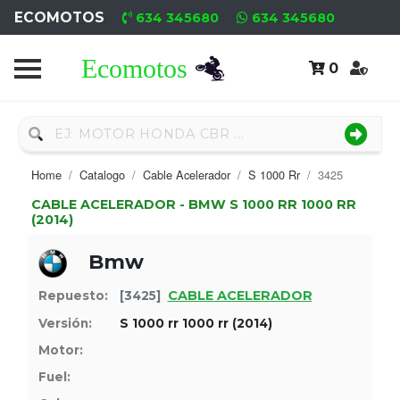
ECOMOTOS
634 345680
634 345680
0
Home
Recambio
Nuevo
Home
Catalogo
Cable Acelerador
S 1000 Rr
3425
Neumáticos
CABLE ACELERADOR - BMW S 1000 RR 1000 RR
(2014)
Campa
Bmw
Motores
CABLE ACELERADOR
Repuesto:
[3425]
Nuevos
Versión:
S 1000 rr 1000 rr (2014)
Motores
Motor:
Fuel:
Usados