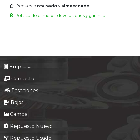
Repuesto
revisado
y
almacenado
.
Politica de cambios, devoluciones y garantía
Empresa
Contacto
Tasaciones
Bajas
Campa
Repuesto Nuevo
Repuesto Usado