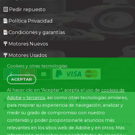
Pedir repuesto
Política Privacidad
Condiciones y garantías
Motores Nuevos
Motores Usados
Cookies y otras tecnologías
ACEPTAR
Al hacer clic en "Aceptar ", acepta el uso de
cookies de
Adobe y terceros
, así como otras tecnologías similares,
Central Desguaces Europiezas
Desguace ID. 1505-19
para mejorar su experiencia de navegación, analizar y
Mapa Web
medir su grado de compromiso con nuestro
contenido y poder proporcionarle anuncios más
ECOMOTOS25 FACTORY SL - CIF: B70713664. C/ Mina la Cuarta,12 Pol.
relevantes en los sitios web de Adobe y en otros. Más
Ind. Lo Bolarín, 30360 - La Union, Murcia (España). Tlfno. +34 634