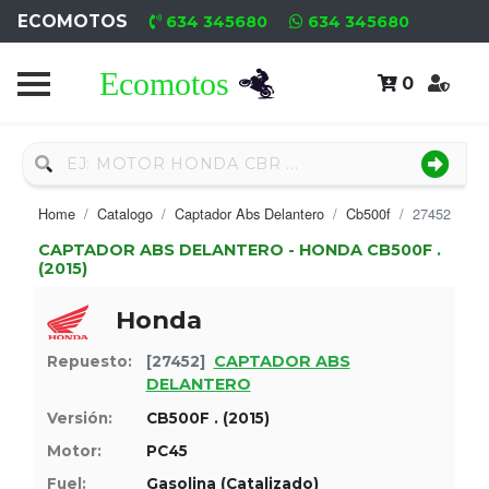
ECOMOTOS
634 345680
634 345680
0
Home
Recambio
Nuevo
Home
Catalogo
Captador Abs Delantero
Cb500f
27452
Neumáticos
CAPTADOR ABS DELANTERO - HONDA CB500F .
(2015)
Campa
Honda
Motores
CAPTADOR ABS
Repuesto:
[27452]
Nuevos
DELANTERO
Versión:
CB500F . (2015)
Motores
Motor:
PC45
Usados
Fuel:
Gasolina (Catalizado)