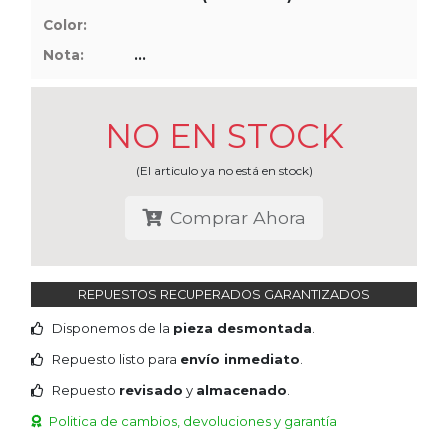
Tasaciones
Color:
Nota:
...
Formulario
Empresa
NO EN STOCK
Contacto
(El articulo ya no está en stock)
Comprar Ahora
REPUESTOS RECUPERADOS GARANTIZADOS
Disponemos de la
pieza desmontada
.
Repuesto listo para
envío inmediato
.
Repuesto
revisado
y
almacenado
.
Politica de cambios, devoluciones y garantía