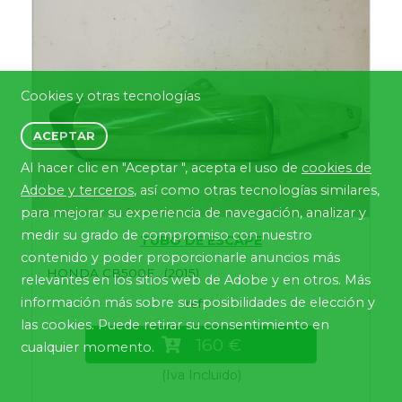
Cookies y otras tecnologías
ACEPTAR
Al hacer clic en "Aceptar ", acepta el uso de
cookies de
Adobe y terceros
, así como otras tecnologías similares,
para mejorar su experiencia de navegación, analizar y
medir su grado de compromiso con nuestro
TUBO DE ESCAPE
contenido y poder proporcionarle anuncios más
HONDA CB500F . (2015)
relevantes en los sitios web de Adobe y en otros. Más
información más sobre sus posibilidades de elección y
ref: ...
las cookies. Puede retirar su consentimiento en
160 €
cualquier momento.
(Iva Incluido)