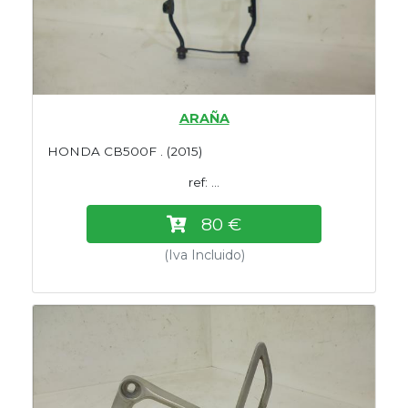
ARAÑA
HONDA CB500F . (2015)
ref: ...
80 €
(Iva Incluido)