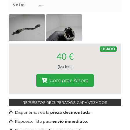
Nota:
...
Tasaciones
Formulario
Empresa
USADO
Contacto
40 €
(Iva Inc.)
Comprar Ahora
REPUESTOS RECUPERADOS GARANTIZADOS
Disponemos de la
pieza desmontada
.
Repuesto listo para
envío inmediato
.