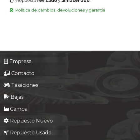
Repuesto
revisado
y
almacenado
.
Politica de cambios, devoluciones y garantía
Empresa
Contacto
Tasaciones
Bajas
Campa
Repuesto Nuevo
Repuesto Usado