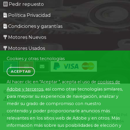
Pedir repuesto
Política Privacidad
Condiciones y garantías
Motores Nuevos
Motores Usados
Cookies y otras tecnologías
ACEPTAR
Al hacer clic en "Aceptar ", acepta el uso de
cookies de
Adobe y terceros
, así como otras tecnologías similares,
Central Desguaces Europiezas
Desguace ID. 1505-19
para mejorar su experiencia de navegación, analizar y
Mapa Web
medir su grado de compromiso con nuestro
contenido y poder proporcionarle anuncios más
ECOMOTOS25 FACTORY SL - CIF: B70713664. C/ Mina la Cuarta,12 Pol.
relevantes en los sitios web de Adobe y en otros. Más
Ind. Lo Bolarín, 30360 - La Union, Murcia (España). Tlfno. +34 634
información más sobre sus posibilidades de elección y
345680 email: info@ecomotos.es