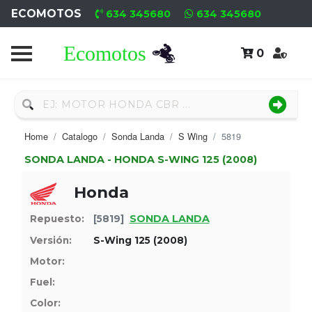
ECOMOTOS
634 345680
634 345680
0
Home
Recambio
Nuevo
Home
Catalogo
Sonda Landa
S Wing
5819
Neumáticos
SONDA LANDA - HONDA S-WING 125 (2008)
Campa
Honda
Motores
SONDA LANDA
Repuesto:
[5819]
Nuevos
Versión:
S-Wing 125 (2008)
Motor:
Motores
Fuel:
Usados
Color: