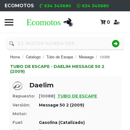
ECOMOTOS
634 345680
634 345680
0
Home
Recambio
Nuevo
Home
Catalogo
Tubo de Escape
Message
10088
Neumáticos
TUBO DE ESCAPE - DAELIM MESSAGE 50 2
(2009)
Campa
Daelim
Motores
TUBO DE ESCAPE
Repuesto:
[10088]
Nuevos
Versión:
Message 50 2 (2009)
Motores
Motor:
Fuel:
Gasolina (Catalizado)
Usados