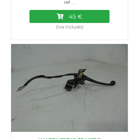
ref: ...
45 €
(Iva Incluido)