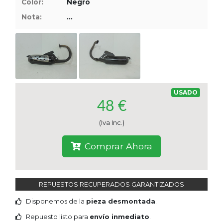
Color:
Negro
Tasaciones
Nota:
...
Formulario
Empresa
Contacto
USADO
48 €
(Iva Inc.)
Comprar Ahora
REPUESTOS RECUPERADOS GARANTIZADOS
Disponemos de la
pieza desmontada
.
Repuesto listo para
envío inmediato
.