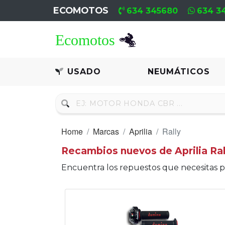
ECOMOTOS
634 345680
634 3
Home
Recambio
USADO
NEUMÁTICOS
Usado
Neumáticos
Home
Marcas
Aprilia
Rally
Campa
Recambios nuevos de Aprilia Ral
Motores
Encuentra los repuestos que necesitas 
Nuevos
Motores
Usados