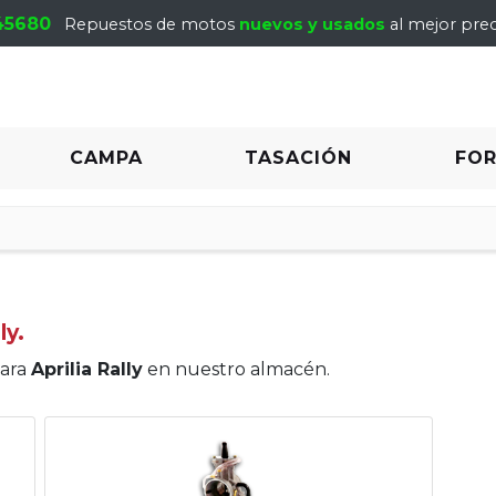
45680
Repuestos de motos
nuevos y usados
al mejor prec
CAMPA
TASACIÓN
FO
ly.
para
Aprilia Rally
en nuestro almacén.