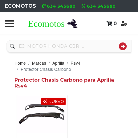
ECOMOTOS
634 345680
634 345680
0
Home
Recambio
Usado
Home
Marcas
Aprilia
Rsv4
Neumáticos
Protector Chasis Carbono
Protector Chasis Carbono para Aprilia
Campa
Rsv4
Motores
NUEVO
Nuevos
Motores
Usados