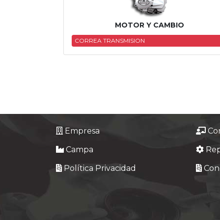
Tasaciones
MOTOR Y CAMBIO
Formulario
CORREA TRANSMISION
Empresa
Contacto
Empresa
Co
Campa
Re
Política Privacidad
Cond