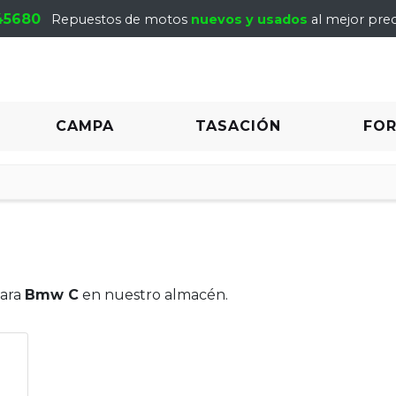
45680
Repuestos de motos
nuevos y usados
al mejor prec
CAMPA
TASACIÓN
FO
para
Bmw C
en nuestro almacén.