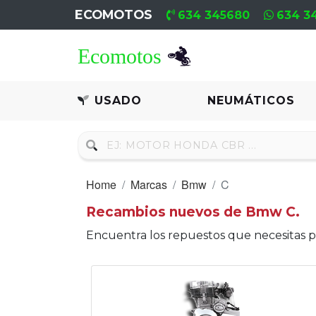
ECOMOTOS
634 345680
634 3
Home
Recambio
USADO
NEUMÁTICOS
Usado
Neumáticos
Home
Marcas
Bmw
C
Campa
Recambios nuevos de Bmw C.
Motores
Encuentra los repuestos que necesitas 
Nuevos
Motores
Usados