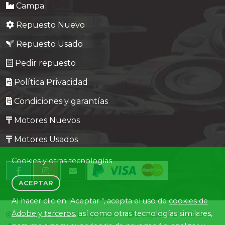
Campa
Repuesto Nuevo
Repuesto Usado
Pedir repuesto
Política Privacidad
Condiciones y garantías
Motores Nuevos
Motores Usados
Cookies y otras tecnologías
ACEPTAR
Al hacer clic en "Aceptar ", acepta el uso de
cookies de
Adobe y terceros
, así como otras tecnologías similares,
Central Desguaces Europiezas
Desguace ID. 1505-19