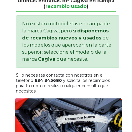
Últimas entradas de Cagiva en campa
(
recambio usado
)
Tasaciones
Formulario
No existen motocicletas en campa de
la marca Cagiva, pero si
disponemos
Empresa
de recambios nuevos y usados
de
los modelos que aparecen en la parte
Contacto
superior; seleccione el modelo de la
marca
Cagiva
que necesite.
Si lo necesitas contacta con nosotros en el
teléfono
634 345680
y solicita los recambios
para tu moto o realiza cualquier consulta que
necesites.