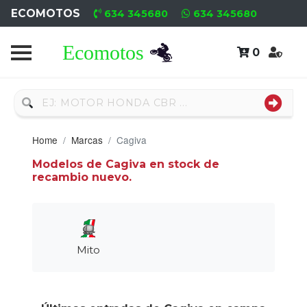
ECOMOTOS
634 345680
634 345680
0
Home
Recambio
Usado
Home
Marcas
Cagiva
Neumáticos
Modelos de Cagiva en stock de
recambio nuevo.
Campa
Motores
Nuevos
Mito
Motores
Usados