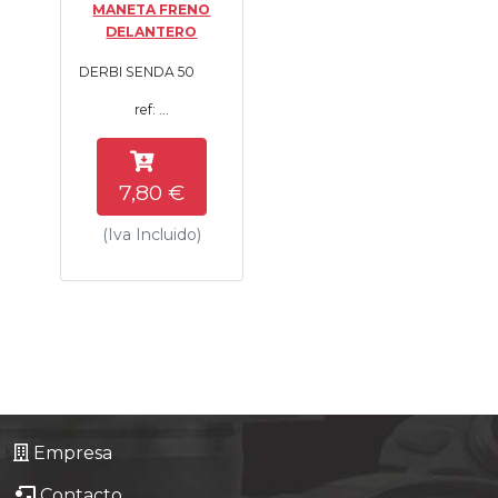
MANETA FRENO
Tasaciones
DELANTERO
DERBI SENDA 50
Formulario
ref: ...
Empresa
7,80 €
Contacto
(Iva Incluido)
Empresa
Contacto