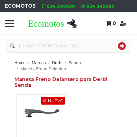
ECOMOTOS
634 345680
634 345680
0
Home
Recambio
Usado
Home
Marcas
Derbi
Senda
Neumáticos
Maneta Freno Delantero
Maneta Freno Delantero para Derbi
Campa
Senda
Motores
NUEVO
Nuevos
Motores
Usados