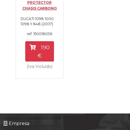
PROTECTOR
Tasaciones
CHASIS CARBONO
DUCATI 1098 1000
Formulario
1098 Y 848 (2007)
ref: 150018036
Empresa
190
Contacto
€
(Iva Incluido)
Empresa