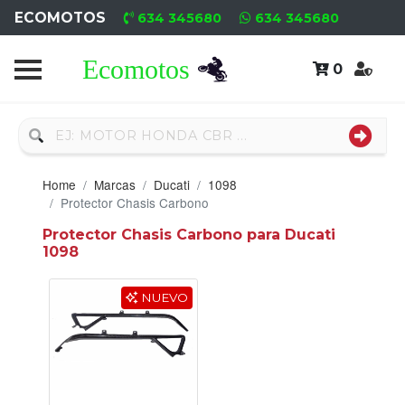
ECOMOTOS
634 345680
634 345680
0
Home
Recambio
Usado
Home
Marcas
Ducati
1098
Neumáticos
Protector Chasis Carbono
Protector Chasis Carbono para Ducati
Campa
1098
Motores
NUEVO
Nuevos
Motores
Usados