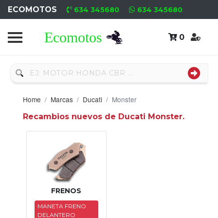
ECOMOTOS
634 345680
634 345680
0
Home
Recambio
Usado
Home
Marcas
Ducati
Monster
Neumáticos
Recambios nuevos de Ducati Monster.
Campa
Motores
Nuevos
Motores
FRENOS
Usados
MANETA FRENO
DELANTERO