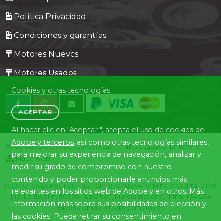
Política Privacidad
Condiciones y garantías
Motores Nuevos
Motores Usados
Cookies y otras tecnologías
ACEPTAR
Al hacer clic en "Aceptar ", acepta el uso de
cookies de
Adobe y terceros
, así como otras tecnologías similares,
Central Desguaces Europiezas
Desguace ID. 1505-19
para mejorar su experiencia de navegación, analizar y
Mapa Web
medir su grado de compromiso con nuestro
contenido y poder proporcionarle anuncios más
ECOMOTOS25 FACTORY SL - CIF: B70713664. C/ Mina la Cuarta,12 Pol.
relevantes en los sitios web de Adobe y en otros. Más
Ind. Lo Bolarín, 30360 - La Union, Murcia (España). Tlfno. +34 634
información más sobre sus posibilidades de elección y
345680 email: info@ecomotos.es
las cookies. Puede retirar su consentimiento en