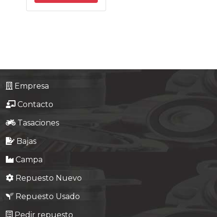
Tasaciones
Formulario
Empresa
Contacto
Empresa
Contacto
Tasaciones
Bajas
Campa
Repuesto Nuevo
Repuesto Usado
Pedir repuesto