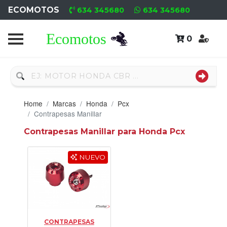
ECOMOTOS
634 345680
634 345680
0
Home
Recambio
Usado
Home
Marcas
Honda
Pcx
Neumáticos
Contrapesas Manillar
Contrapesas Manillar para Honda Pcx
Campa
Motores
NUEVO
Nuevos
Motores
Usados
CONTRAPESAS