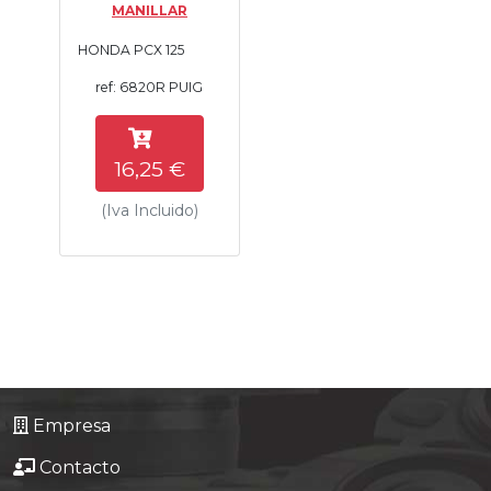
MANILLAR
Tasaciones
HONDA PCX 125
Formulario
ref: 6820R PUIG
Empresa
16,25 €
Contacto
(Iva Incluido)
Empresa
Contacto