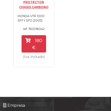
PROTECTOR
Tasaciones
CHASIS CARBONO
HONDA VTR 1000
Formulario
SP1 Y SP2 (2005)
ref: 150018042
Empresa
180
Contacto
€
(Iva Incluido)
Empresa