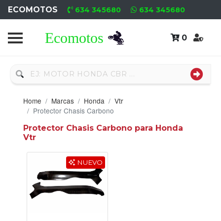
ECOMOTOS
634 345680
634 345680
0
Home
Recambio
Usado
Home
Marcas
Honda
Vtr
Neumáticos
Protector Chasis Carbono
Protector Chasis Carbono para Honda
Campa
Vtr
Motores
NUEVO
Nuevos
Motores
Usados