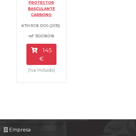
PROTECTOR
Tasaciones
BASCULANTE
CARBONO
Formulario
KTM RC8 1200 (2015)
ref: 150018018
Empresa
145
Contacto
€
(Iva Incluido)
Empresa