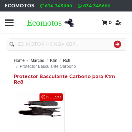
ECOMOTOS
634 345680
634 345680
0
Home
Recambio
Usado
Home
Marcas
Ktm
Rc8
Neumáticos
Protector Basculante Carbono
Protector Basculante Carbono para Ktm
Campa
Rc8
Motores
NUEVO
Nuevos
Motores
Usados