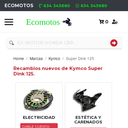
ECOMOTOS
634 345680
634 345680
0
Home
Recambio
Usado
Home
Marcas
Kymco
Super Dink 125
Neumáticos
Recambios nuevos de Kymco Super
Dink 125.
Campa
Motores
Nuevos
Motores
ELECTRICIDAD
ESTÉTICA Y
Usados
CARENADOS
CABLE CUENTA