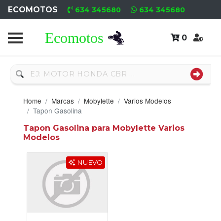
ECOMOTOS
634 345680
634 345680
0
Home
Recambio
Usado
Home
Marcas
Mobylette
Varios Modelos
Neumáticos
Tapon Gasolina
Tapon Gasolina para Mobylette Varios
Campa
Modelos
Motores
NUEVO
Nuevos
Motores
Usados