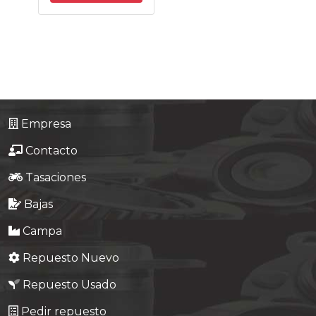
Tasaciones
Formulario
Empresa
Contacto
Empresa
Contacto
Tasaciones
Bajas
Campa
Repuesto Nuevo
Repuesto Usado
Pedir repuesto