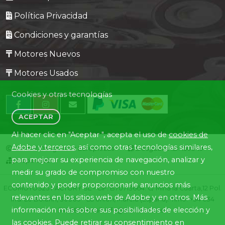
Política Privacidad
Condiciones y garantías
Motores Nuevos
Motores Usados
Cookies y otras tecnologías
ACEPTAR
Al hacer clic en "Aceptar ", acepta el uso de
cookies de
Adobe y terceros
, así como otras tecnologías similares,
Central Desguaces Europiezas
Desguace ID. 1505-19
para mejorar su experiencia de navegación, analizar y
Mapa Web
medir su grado de compromiso con nuestro
contenido y poder proporcionarle anuncios más
ECOMOTOS25 FACTORY SL - CIF: B70713664. C/ Mina la Cuarta,12 Pol.
relevantes en los sitios web de Adobe y en otros. Más
Ind. Lo Bolarín, 30360 - La Union, Murcia (España). Tlfno. +34 634
información más sobre sus posibilidades de elección y
345680 email: info@ecomotos.es
las cookies. Puede retirar su consentimiento en