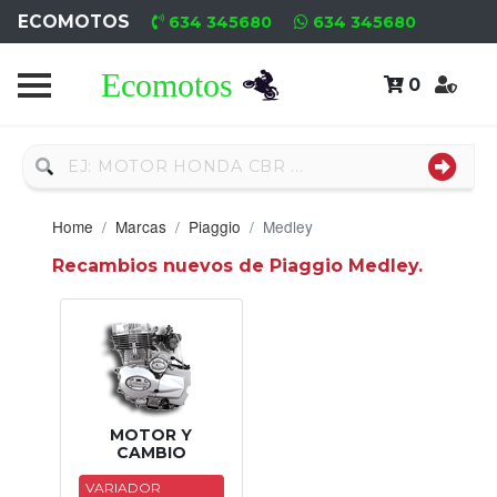
ECOMOTOS
634 345680
634 345680
0
Home
Recambio
Usado
Home
Marcas
Piaggio
Medley
Neumáticos
Recambios nuevos de Piaggio Medley.
Campa
Motores
Nuevos
Motores
MOTOR Y
CAMBIO
Usados
VARIADOR