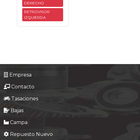
DERECHO
Tasaciones
RETROVISOR
IZQUIERDA
Formulario
Empresa
Contacto
Empresa
Contacto
Tasaciones
Bajas
Campa
Repuesto Nuevo