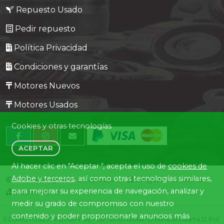
Repuesto Usado
Pedir repuesto
Política Privacidad
Condiciones y garantías
Motores Nuevos
Motores Usados
Cookies y otras tecnologías
ACEPTAR
Al hacer clic en "Aceptar ", acepta el uso de
cookies de
Adobe y terceros
, así como otras tecnologías similares,
Central Desguaces Europiezas
Desguace ID. 1505-19
para mejorar su experiencia de navegación, analizar y
Mapa Web
medir su grado de compromiso con nuestro
contenido y poder proporcionarle anuncios más
ECOMOTOS25 FACTORY SL - CIF: B70713664. C/ Mina la Cuarta,12 Pol.