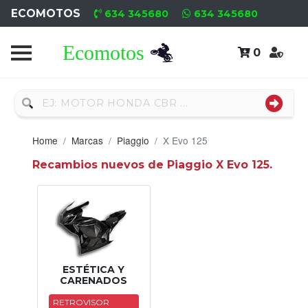
ECOMOTOS
634 345680
634 345680
0
Home
Recambio
Usado
Home
Marcas
Piaggio
X Evo 125
Neumáticos
Recambios nuevos de Piaggio X Evo 125.
Campa
Motores
Nuevos
Motores
ESTÉTICA Y
CARENADOS
Usados
RETROVISOR