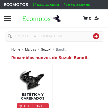
ECOMOTOS
634 345680
634 345680
0
Home
Recambio
Usado
Home
Marcas
Suzuki
Bandit
Neumáticos
Recambios nuevos de Suzuki Bandit.
Campa
Motores
Nuevos
Motores
ESTÉTICA Y
CARENADOS
Usados
QUILLA CENTRAL