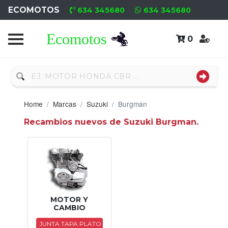
ECOMOTOS
634 345680
634 345680
0
Home
Recambio
Usado
Home
Marcas
Suzuki
Burgman
Neumáticos
Recambios nuevos de Suzuki Burgman.
Campa
Motores
Nuevos
Motores
MOTOR Y
CAMBIO
Usados
JUNTA TAPA PLATO