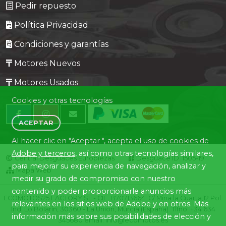
Pedir repuesto
Política Privacidad
Condiciones y garantías
Motores Nuevos
Motores Usados
Cookies y otras tecnologías
ACEPTAR
Al hacer clic en "Aceptar ", acepta el uso de
cookies de
Adobe y terceros
, así como otras tecnologías similares,
Central Desguaces Europiezas
Desguace ID. 1505-19
para mejorar su experiencia de navegación, analizar y
Mapa Web
medir su grado de compromiso con nuestro
contenido y poder proporcionarle anuncios más
ECOMOTOS25 FACTORY SL - CIF: B70713664. C/ Mina la Cuarta,12 Pol.
relevantes en los sitios web de Adobe y en otros. Más
Ind. Lo Bolarín, 30360 - La Union, Murcia (España). Tlfno. +34 634
información más sobre sus posibilidades de elección y
345680 email: info@ecomotos.es