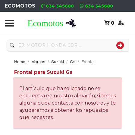
ECOMOTOS
634 345680
634 345680
0
Home
Recambio
Usado
Home
Marcas
Suzuki
Gs
Frontal
Neumáticos
Frontal para Suzuki Gs
Campa
El artículo que ha solicitado no se
Motores
encuentra en nuestro almacén; si tienes
alguna duda contacta con nosotros y te
Nuevos
ayudaremos a obtener los repuestos
que necesites.
Motores
Usados