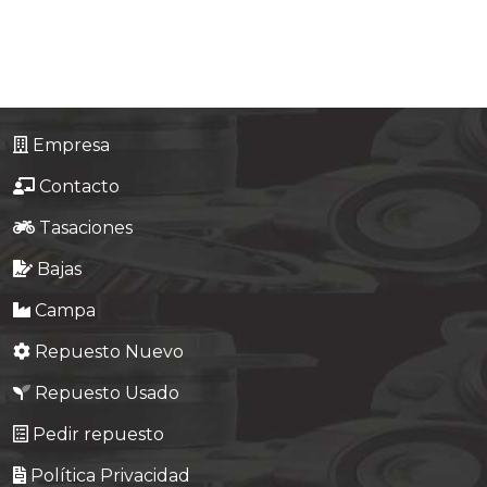
Tasaciones
Formulario
Empresa
Empresa
Contacto
Contacto
Tasaciones
Bajas
Campa
Repuesto Nuevo
Repuesto Usado
Pedir repuesto
Política Privacidad