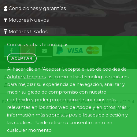
Condiciones y garantías
Motores Nuevos
Motores Usados
Cookies y otras tecnologías
ACEPTAR
Al hacer clic en "Aceptar ", acepta el uso de
cookies de
Adobe y terceros
, así como otras tecnologías similares,
Central Desguaces Europiezas
Desguace ID. 1505-19
para mejorar su experiencia de navegación, analizar y
Mapa Web
medir su grado de compromiso con nuestro
contenido y poder proporcionarle anuncios más
ECOMOTOS25 FACTORY SL - CIF: B70713664. C/ Mina la Cuarta,12 Pol.
relevantes en los sitios web de Adobe y en otros. Más
Ind. Lo Bolarín, 30360 - La Union, Murcia (España). Tlfno. +34 634
información más sobre sus posibilidades de elección y
345680 email: info@ecomotos.es
las cookies. Puede retirar su consentimiento en
cualquier momento.