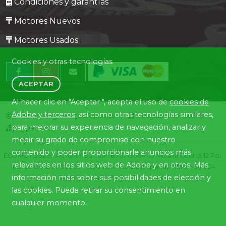
Condiciones y garantías
Motores Nuevos
Motores Usados
Cookies y otras tecnologías
ACEPTAR
Al hacer clic en "Aceptar ", acepta el uso de
cookies de
Adobe y terceros
, así como otras tecnologías similares,
Central Desguaces Europiezas
Desguace ID. 1505-19
para mejorar su experiencia de navegación, analizar y
Mapa Web
medir su grado de compromiso con nuestro
contenido y poder proporcionarle anuncios más
ECOMOTOS25 FACTORY SL - CIF: B70713664. C/ Mina la Cuarta,12 Pol.
relevantes en los sitios web de Adobe y en otros. Más
Ind. Lo Bolarín, 30360 - La Union, Murcia (España). Tlfno. +34 634
información más sobre sus posibilidades de elección y
345680 email: info@ecomotos.es
las cookies. Puede retirar su consentimiento en
cualquier momento.