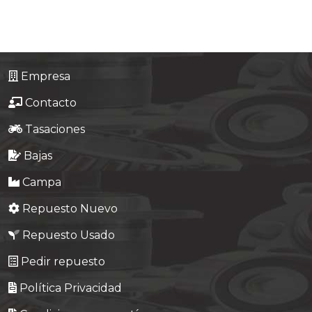
Tasaciones
Formulario
Empresa
Empresa
Contacto
Contacto
Tasaciones
Bajas
Campa
Repuesto Nuevo
Repuesto Usado
Pedir repuesto
Política Privacidad