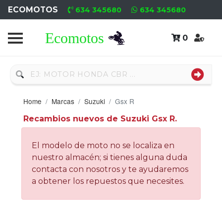
ECOMOTOS
634 345680
634 345680
0
Home
Recambio
Usado
Home
Marcas
Suzuki
Gsx R
Neumáticos
Recambios nuevos de Suzuki Gsx R.
Campa
El modelo de moto no se localiza en
Motores
nuestro almacén; si tienes alguna duda
contacta con nosotros y te ayudaremos
Nuevos
a obtener los repuestos que necesites.
Motores
Usados