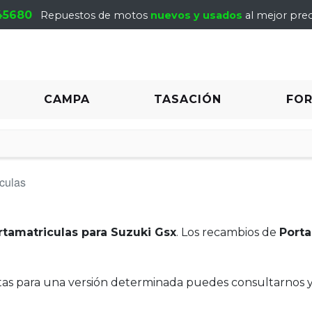
45680
Repuestos de motos
nuevos y usados
al mejor prec
CAMPA
TASACIÓN
FO
culas
rtamatriculas para Suzuki Gsx
. Los recambios de
Porta
itas para una versión determinada puedes consultarnos