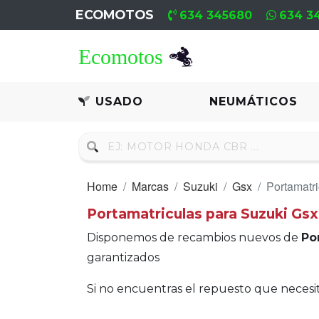
ECOMOTOS
634 345680
634 3
Home
Recambio
USADO
NEUMÁTICOS
Usado
Neumáticos
Home
Marcas
Suzuki
Gsx
Portamatri
Campa
Portamatriculas para Suzuki Gsx
Motores
Disponemos de recambios nuevos de
Po
Nuevos
garantizados
Motores
Si no encuentras el repuesto que neces
Usados