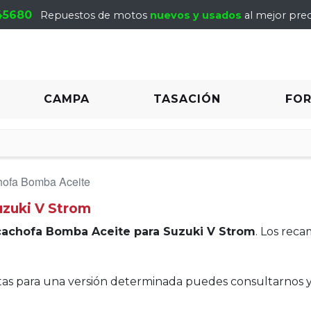
45680
Repuestos de motos
nuevos y usados
al mejor prec
CAMPA
TASACIÓN
FO
hofa Bomba Aceite
uzuki V Strom
cachofa Bomba Aceite para Suzuki V Strom
. Los rec
itas para una versión determinada puedes consultarnos