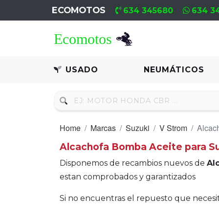
ECOMOTOS
634 345680
634 3
Home
Recambio
USADO
NEUMÁTICOS
Usado
Neumáticos
Home
Marcas
Suzuki
V Strom
Alcac
Campa
Alcachofa Bomba Aceite para S
Motores
Disponemos de recambios nuevos de
Al
Nuevos
estan comprobados y garantizados
Motores
Si no encuentras el repuesto que neces
Usados