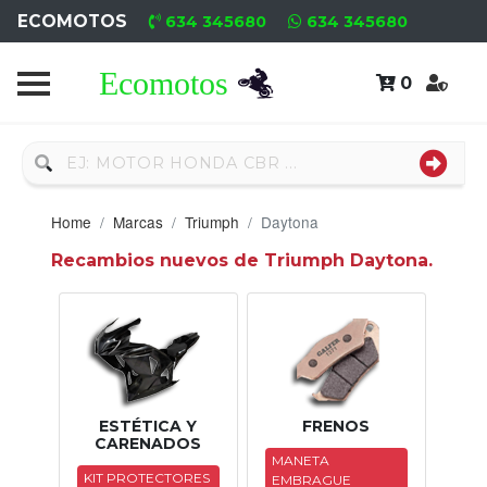
ECOMOTOS
634 345680
634 345680
0
Home
Recambio
Usado
Home
Marcas
Triumph
Daytona
Neumáticos
Recambios nuevos de Triumph Daytona.
Campa
Motores
Nuevos
Motores
ESTÉTICA Y
FRENOS
CARENADOS
Usados
MANETA
KIT PROTECTORES
EMBRAGUE