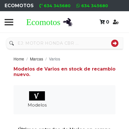
ECOMOTOS
634 345680
634 345680
0
Home
Recambio
Usado
Home
Marcas
Varios
Neumáticos
Modelos de Varios en stock de recambio
nuevo.
Campa
Motores
Nuevos
Modelos
Motores
Usados