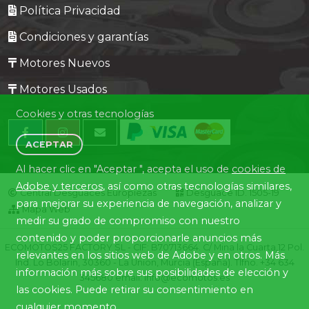
Política Privacidad
Condiciones y garantías
Motores Nuevos
Motores Usados
Cookies y otras tecnologías
ACEPTAR
Al hacer clic en "Aceptar ", acepta el uso de
cookies de
Adobe y terceros
, así como otras tecnologías similares,
Central Desguaces Europiezas
Desguace ID. 1505-19
para mejorar su experiencia de navegación, analizar y
Mapa Web
medir su grado de compromiso con nuestro
contenido y poder proporcionarle anuncios más
ECOMOTOS25 FACTORY SL - CIF: B70713664. C/ Mina la Cuarta,12 Pol.
relevantes en los sitios web de Adobe y en otros. Más
Ind. Lo Bolarín, 30360 - La Union, Murcia (España). Tlfno. +34 634
información más sobre sus posibilidades de elección y
345680 email: info@ecomotos.es
las cookies. Puede retirar su consentimiento en
cualquier momento.