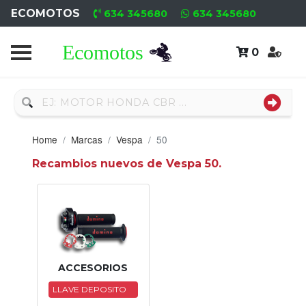
ECOMOTOS
634 345680
634 345680
0
Home
Recambio
Usado
Home
Marcas
Vespa
50
Neumáticos
Recambios nuevos de Vespa 50.
Campa
Motores
Nuevos
Motores
ACCESORIOS
Usados
LLAVE DEPOSITO