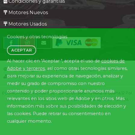
Condiciones y garantías
Motores Nuevos
Motores Usados
Cookies y otras tecnologías
ACEPTAR
Al hacer clic en "Aceptar ", acepta el uso de
cookies de
Adobe y terceros
, así como otras tecnologías similares,
Central Desguaces Europiezas
Desguace ID. 1505-19
para mejorar su experiencia de navegación, analizar y
Mapa Web
medir su grado de compromiso con nuestro
contenido y poder proporcionarle anuncios más
ECOMOTOS25 FACTORY SL - CIF: B70713664. C/ Mina la Cuarta,12 Pol.
relevantes en los sitios web de Adobe y en otros. Más
Ind. Lo Bolarín, 30360 - La Union, Murcia (España). Tlfno. +34 634
información más sobre sus posibilidades de elección y
345680 email: info@ecomotos.es
las cookies. Puede retirar su consentimiento en
cualquier momento.