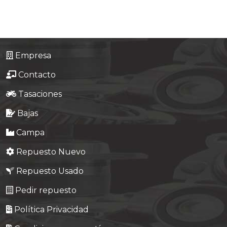
Tasaciones
Formulario
Empresa
Empresa
Contacto
Contacto
Tasaciones
Bajas
Campa
Repuesto Nuevo
Repuesto Usado
Pedir repuesto
Política Privacidad