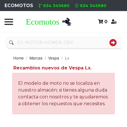
ECOMOTOS
634 345680
634 345680
0
Home
Recambio
Usado
Home
Marcas
Vespa
Lx
Neumáticos
Recambios nuevos de Vespa Lx.
Campa
El modelo de moto no se localiza en
Motores
nuestro almacén; si tienes alguna duda
contacta con nosotros y te ayudaremos
Nuevos
a obtener los repuestos que necesites.
Motores
Usados