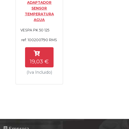
ADAPTADOR
Tasaciones
SENSOR
TEMPERATURA
AGUA
Formulario
VESPA PK 50 125
Empresa
ref: 100200790 RMS
Contacto
19,03 €
(Iva Incluido)
Empresa