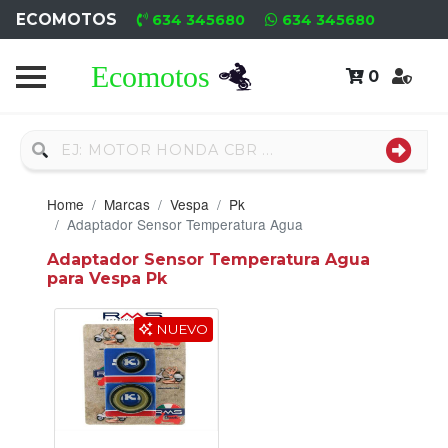
ECOMOTOS
634 345680
634 345680
0
Home
Recambio
Usado
Home
Marcas
Vespa
Pk
Neumáticos
Adaptador Sensor Temperatura Agua
Adaptador Sensor Temperatura Agua
Campa
para Vespa Pk
Motores
NUEVO
Nuevos
Motores
Usados