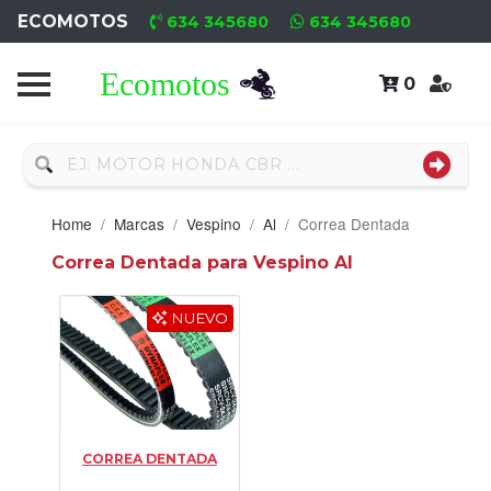
ECOMOTOS
634 345680
634 345680
0
Home
Recambio
Usado
Home
Marcas
Vespino
Al
Correa Dentada
Neumáticos
Correa Dentada para Vespino Al
Campa
NUEVO
Motores
Nuevos
Motores
CORREA DENTADA
Usados