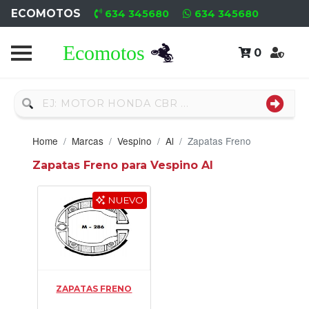
ECOMOTOS
634 345680
634 345680
0
Home
Recambio
Usado
Home
Marcas
Vespino
Al
Zapatas Freno
Neumáticos
Zapatas Freno para Vespino Al
Campa
NUEVO
Motores
Nuevos
Motores
ZAPATAS FRENO
Usados