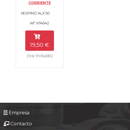
CORRIENTE
Tasaciones
VESPINO ALX 50
Formulario
ref: IV14542
Empresa
19,50 €
Contacto
(Iva Incluido)
Empresa
Contacto