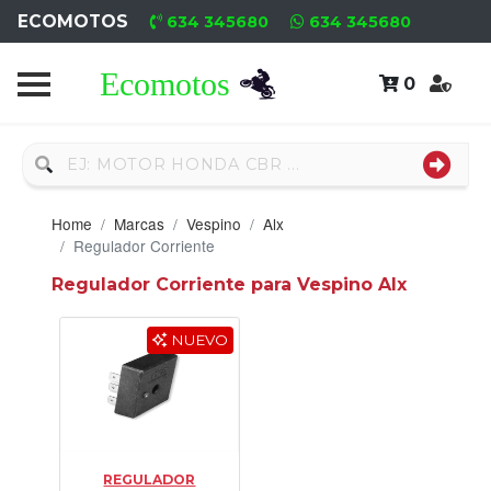
ECOMOTOS
634 345680
634 345680
0
Home
Recambio
Usado
Home
Marcas
Vespino
Alx
Neumáticos
Regulador Corriente
Regulador Corriente para Vespino Alx
Campa
Motores
NUEVO
Nuevos
Motores
Usados
REGULADOR