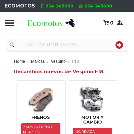
ECOMOTOS
634 345680
634 345680
0
Home
Recambio
Usado
Home
Marcas
Vespino
F18
Neumáticos
Recambios nuevos de Vespino F18.
Campa
Motores
Nuevos
Motores
FRENOS
MOTOR Y
CAMBIO
Usados
ZAPATA FRENO
MORDAZA
FERODO