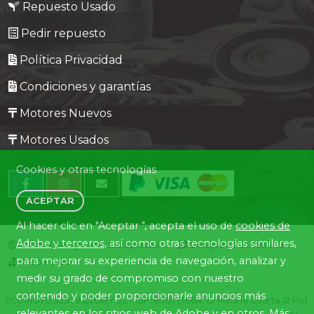
Repuesto Usado
Pedir repuesto
Política Privacidad
Condiciones y garantías
Motores Nuevos
Motores Usados
Cookies y otras tecnologías
ACEPTAR
Al hacer clic en "Aceptar ", acepta el uso de
cookies de
Adobe y terceros
, así como otras tecnologías similares,
Central Desguaces Europiezas
Desguace ID. 1505-19
para mejorar su experiencia de navegación, analizar y
Mapa Web
medir su grado de compromiso con nuestro
contenido y poder proporcionarle anuncios más
ECOMOTOS25 FACTORY SL - CIF: B70713664. C/ Mina la Cuarta,12 Pol.
relevantes en los sitios web de Adobe y en otros. Más