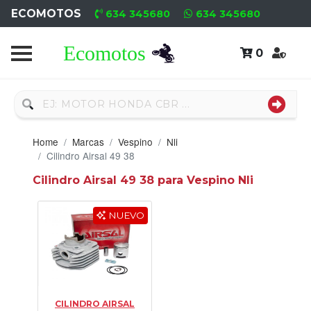
ECOMOTOS
634 345680
634 345680
0
Home
Recambio
Usado
Home
Marcas
Vespino
Nli
Neumáticos
Cilindro Airsal 49 38
Cilindro Airsal 49 38 para Vespino Nli
Campa
Motores
NUEVO
Nuevos
Motores
Usados
CILINDRO AIRSAL