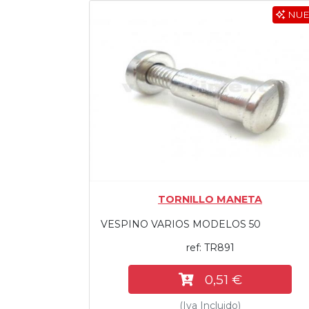
NU
Tasaciones
Formulario
Empresa
Contacto
TORNILLO MANETA
VESPINO VARIOS MODELOS 50
ref: TR891
0,51 €
(Iva Incluido)