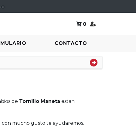
io.
0
RMULARIO
CONTACTO
mbios de
Tornillo Maneta
estan
 y con mucho gusto te ayudaremos.