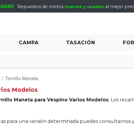
45680
Repuestos de motos
nuevos y usados
al mejor prec
CAMPA
TASACIÓN
FO
Tornillo Maneta
rios Modelos
rnillo Maneta para Vespino Varios Modelos
. Los reca
itas para una versión determinada puedes consultarnos