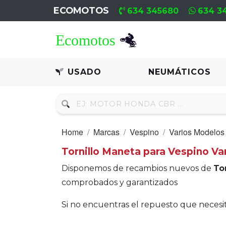
ECOMOTOS
634 345680
634 3
Home
Recambio
USADO
NEUMÁTICOS
Usado
Neumáticos
Home
Marcas
Vespino
Varios Modelos
Campa
Tornillo Maneta para Vespino Va
Motores
Disponemos de recambios nuevos de
To
Nuevos
comprobados y garantizados
Motores
Si no encuentras el repuesto que neces
Usados