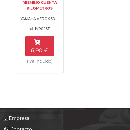
REEMBIO CUENTA
Tasaciones
KILOMETROS
YAMAHA AEROX 50
Formulario
ref: IV002SP
Empresa
6,90 €
Contacto
(Iva Incluido)
Empresa
Contacto