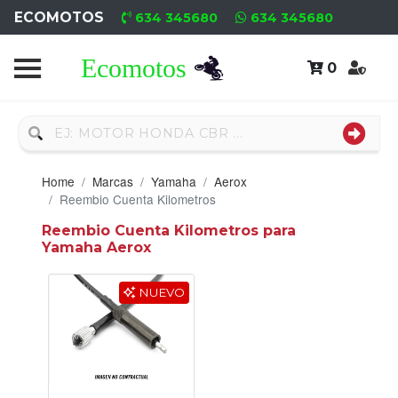
ECOMOTOS
634 345680
634 345680
0
Home
Recambio
Usado
Home
Marcas
Yamaha
Aerox
Neumáticos
Reembio Cuenta Kilometros
Reembio Cuenta Kilometros para
Campa
Yamaha Aerox
Motores
NUEVO
Nuevos
Motores
Usados