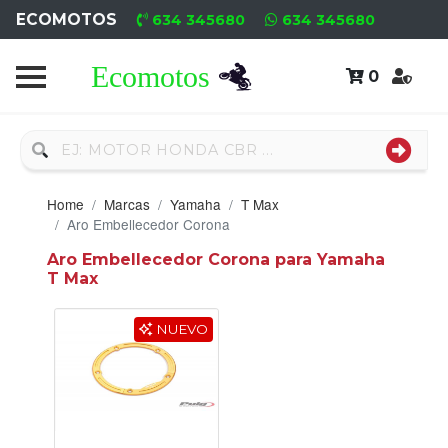
ECOMOTOS
634 345680
634 345680
0
Home
Recambio
Usado
Home
Marcas
Yamaha
T Max
Neumáticos
Aro Embellecedor Corona
Aro Embellecedor Corona para Yamaha
Campa
T Max
Motores
NUEVO
Nuevos
Motores
Usados