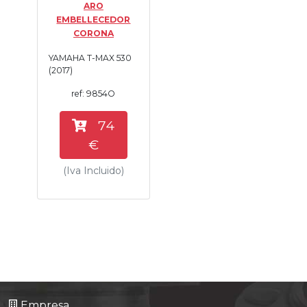
ARO
Tasaciones
EMBELLECEDOR
CORONA
Formulario
YAMAHA T-MAX 530
(2017)
Empresa
ref: 9854O
Contacto
74
€
(Iva Incluido)
Empresa