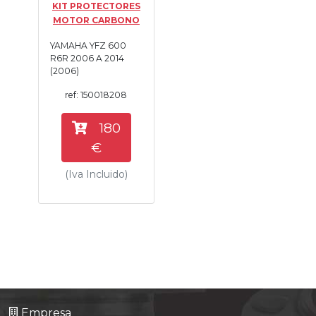
KIT PROTECTORES
Tasaciones
MOTOR CARBONO
YAMAHA YFZ 600
Formulario
R6R 2006 A 2014
(2006)
Empresa
ref: 150018208
Contacto
180
€
(Iva Incluido)
Empresa