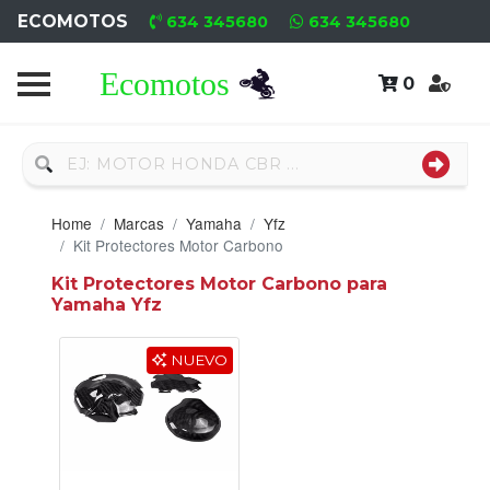
ECOMOTOS
634 345680
634 345680
0
Home
Recambio
Usado
Home
Marcas
Yamaha
Yfz
Neumáticos
Kit Protectores Motor Carbono
Kit Protectores Motor Carbono para
Campa
Yamaha Yfz
Motores
NUEVO
Nuevos
Motores
Usados