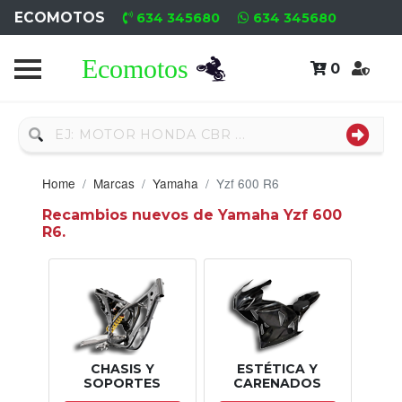
ECOMOTOS
634 345680
634 345680
0
Home
Recambio
Usado
Home
Marcas
Yamaha
Yzf 600 R6
Neumáticos
Recambios nuevos de Yamaha Yzf 600
R6.
Campa
Motores
Nuevos
Motores
CHASIS Y
ESTÉTICA Y
Usados
SOPORTES
CARENADOS