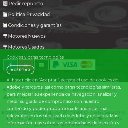
Pedir repuesto
Política Privacidad
Condiciones y garantías
Motores Nuevos
Motores Usados
Cookies y otras tecnologías
ACEPTAR
Al hacer clic en "Aceptar ", acepta el uso de
cookies de
Adobe y terceros
, así como otras tecnologías similares,
Central Desguaces Europiezas
Desguace ID. 1505-19
para mejorar su experiencia de navegación, analizar y
Mapa Web
medir su grado de compromiso con nuestro
contenido y poder proporcionarle anuncios más
ECOMOTOS25 FACTORY SL - CIF: B70713664. C/ Mina la Cuarta,12 Pol.
relevantes en los sitios web de Adobe y en otros. Más
Ind. Lo Bolarín, 30360 - La Union, Murcia (España). Tlfno. +34 634
información más sobre sus posibilidades de elección y
345680 email: info@ecomotos.es