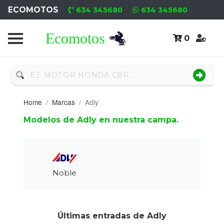
ECOMOTOS
634 345680
634 345680
0
Home
Recambio
Nuevo
Home
Marcas
Adly
Neumáticos
Modelos de Adly en nuestra campa.
Campa
Motores
Nuevos
Noble
Motores
Usados
Últimas entradas de Adly