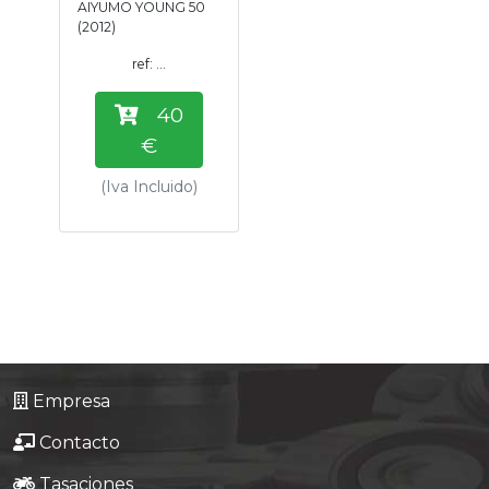
AIYUMO YOUNG 50
Tasaciones
(2012)
ref: ...
Formulario
40
Empresa
€
(Iva Incluido)
Contacto
Empresa
Contacto
Tasaciones