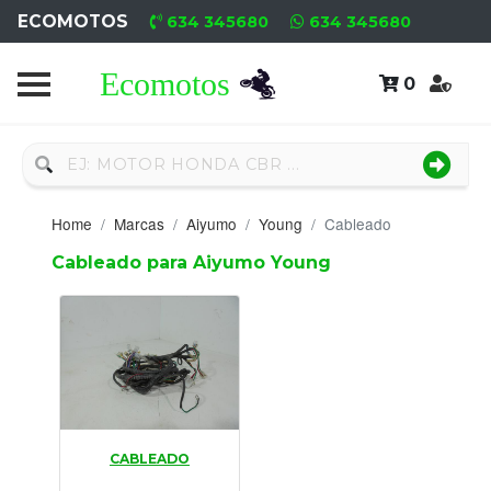
ECOMOTOS
634 345680
634 345680
0
Home
Recambio
Nuevo
Home
Marcas
Aiyumo
Young
Cableado
Neumáticos
Cableado para Aiyumo Young
Campa
Motores
Nuevos
Motores
CABLEADO
Usados