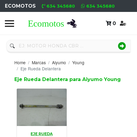
ECOMOTOS
634 345680
634 345680
0
Home
Recambio
Nuevo
Home
Marcas
Aiyumo
Young
Neumáticos
Eje Rueda Delantera
Eje Rueda Delantera para Aiyumo Young
Campa
Motores
Nuevos
Motores
Usados
EJE RUEDA