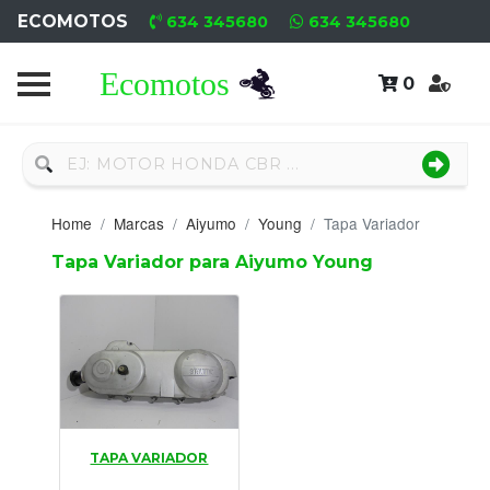
ECOMOTOS
634 345680
634 345680
0
Home
Recambio
Nuevo
Home
Marcas
Aiyumo
Young
Tapa Variador
Neumáticos
Tapa Variador para Aiyumo Young
Campa
Motores
Nuevos
Motores
TAPA VARIADOR
Usados