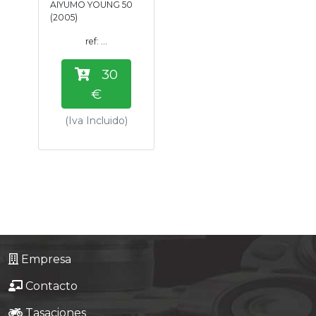
AIYUMO YOUNG 50
Tasaciones
(2005)
ref: ...
Formulario
30
Empresa
€
(Iva Incluido)
Contacto
Empresa
Contacto
Tasaciones